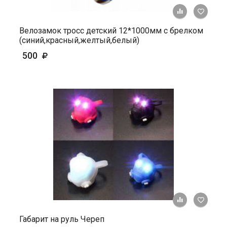
+ К ср
Велозамок тросс детский 12*1000мм с брелком
(синий,красный,желтый,белый)
500
+ К ср
Габарит на руль Череп