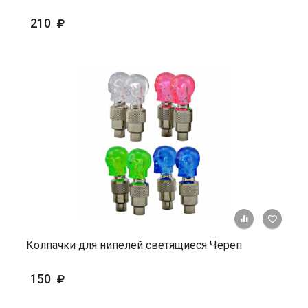
210
+ К ср
Колпачки для нипелей светящиеся Череп
150