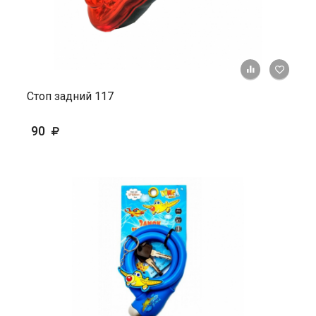
+ К ср
Стоп задний 117
90