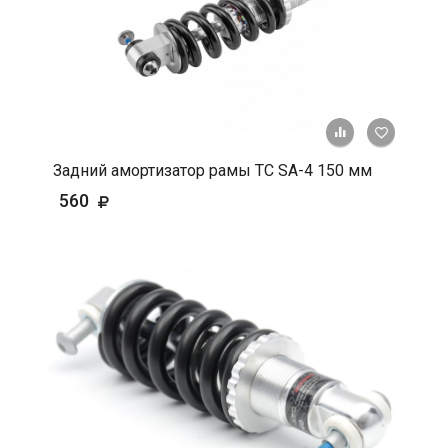
+ К срав
В 
Задний амортизатор рамы TC SA-4 150 мм
560