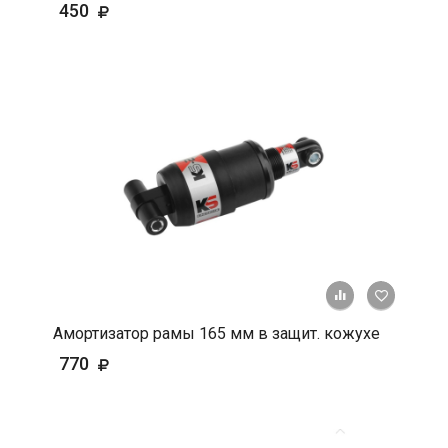
450
+ К срав
В 
Амортизатор рамы 165 мм в защит. кожухе
770