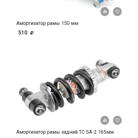
+ К срав
В 
Амортизатор рамы 150 мм
510
+ К срав
В 
Амортизатор рамы задний TC SA-2 165мм