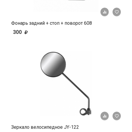
+ К ср
Фонарь задний + стоп + поворот 608
300
+ К ср
Зеркало велосипедное JY-122