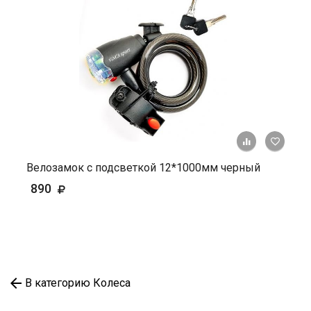
+ К ср
Велозамок с подсветкой 12*1000мм черный
890
В категорию Колеса