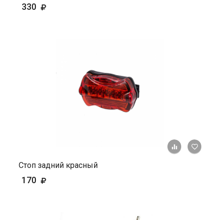
330
+ К ср
Стоп задний красный
170