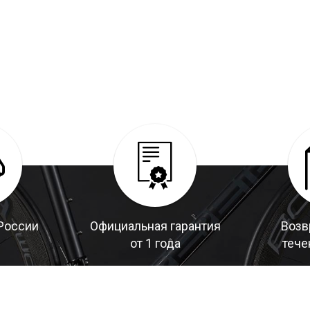
России
Официальная гарантия
Возв
от 1 года
тече