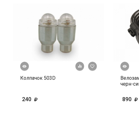
росмотр
Быстрый просмотр
+ К сравнению
В избранное
Колпачок 503D
Велоза
черн-си
240
890