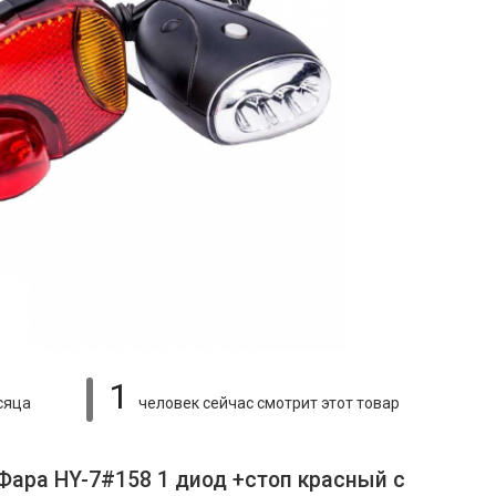
1
сяца
человек сейчас смотрит
этот товар
Фара HY-7#158 1 диод +стоп красный c