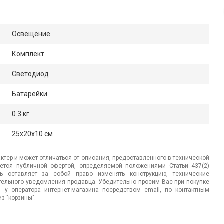
Освещение
Комплект
Светодиод
Батарейки
0.3 кг
25x20x10 см
ктер и может отличаться от описания, предоставленного в технической
яется публичной офертой, определяемой положениями Статьи 437(2)
ь оставляет за собой право изменять конструкцию, технические
ительного уведомления продавца. Убедительно просим Вас при покупке
.) у оператора интернет-магазина посредством email, по контактным
з "корзины".