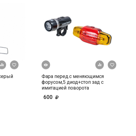
Быстрый просмотр
+ К сравнению
В избранное
+ К сравне
В и
серый
Фара перед.с меняющимся
форусом,5 диод+стоп зад с
имитацией поворота
600