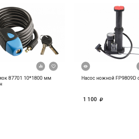
Быстрый просмотр
+ К сравнению
В избранное
мок 87701 10*1800 мм
Насос ножной FP9809D 
н
1 100