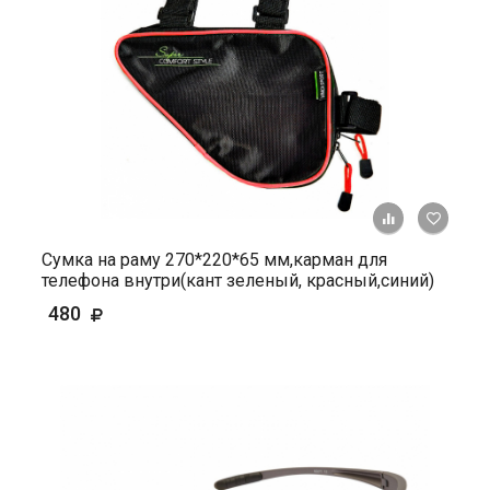
+ К ср
Сумка на раму 270*220*65 мм,карман для
телефона внутри(кант зеленый, красный,синий)
480