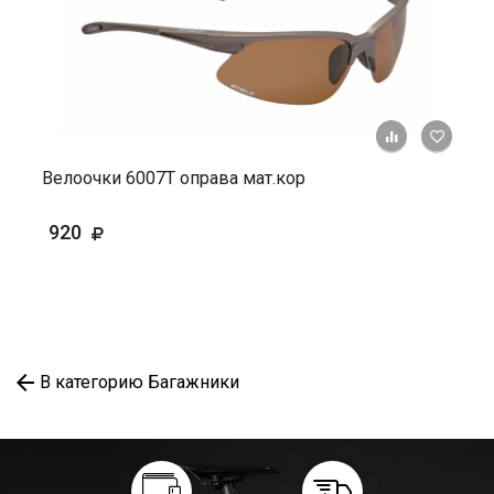
+ К ср
Велоочки 6007Т оправа мат.кор
920
В категорию Багажники