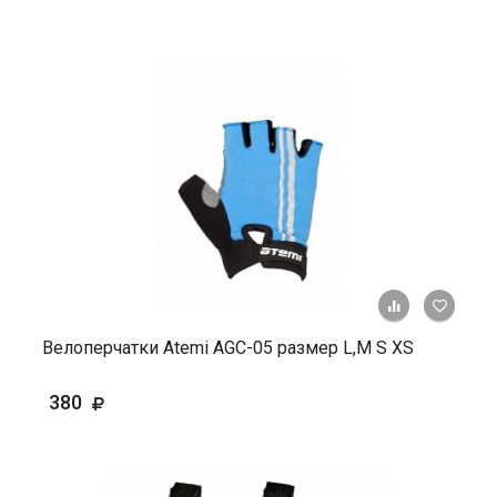
+ К ср
Велоперчатки Atemi AGC-05 размер L,М S XS
380