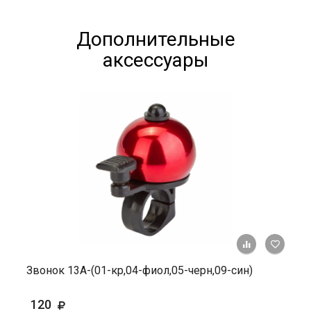
Дополнительные
аксессуары
+ К ср
Звонок 13А-(01-кр,04-фиол,05-черн,09-син)
120