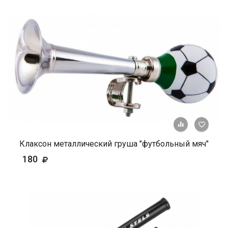
+ К ср
Клаксон металлический груша "футбольный мяч"
180