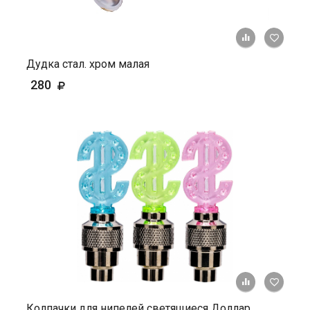
+ К ср
Дудка стал. хром малая
280
+ К ср
Колпачки для нипелей светящиеся Доллар