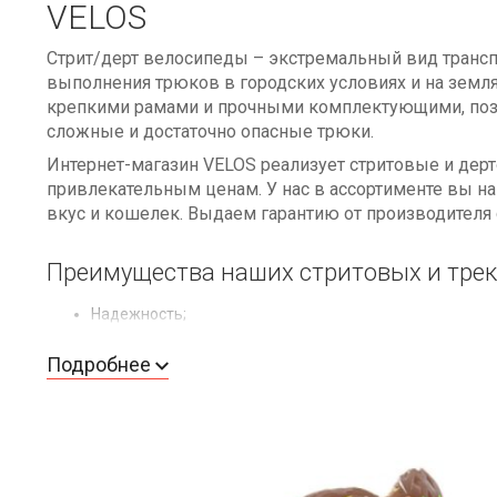
VELOS
Стрит/дерт велосипеды – экстремальный вид трансп
выполнения трюков в городских условиях и на земл
крепкими рамами и прочными комплектующими, п
сложные и достаточно опасные трюки.
Интернет-магазин VELOS реализует стритовые и де
привлекательным ценам. У нас в ассортименте вы н
вкус и кошелек. Выдаем гарантию от производителя 
Преимущества наших стритовых и тре
Надежность;
безопасность;
тяжелые рамы;
Подробнее
красивый внешний вид;
преодоление разнообразных препятствий на пути.
Как выбрать стрит/дерт велосипед