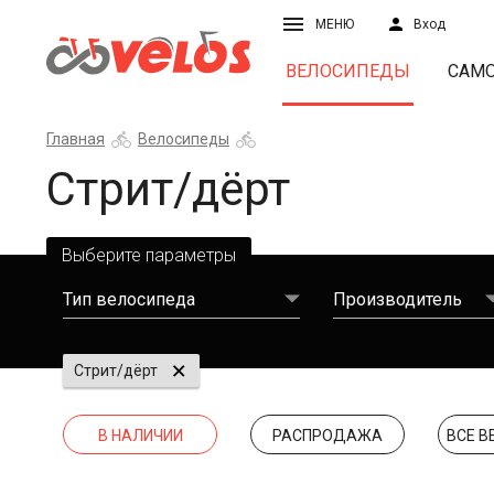
МЕНЮ
Вход
ВЕЛОСИПЕДЫ
САМ
Главная
Велосипеды
Стрит/дёрт
Выберите параметры
Тип велосипеда
Производитель
Стрит/дёрт
В НАЛИЧИИ
РАСПРОДАЖА
ВСЕ 