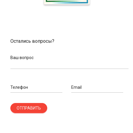
вариант в корзину. Оформите заказ, указав ФИО,
действующий номер телефона, email и адрес доставки.
Принимаем оплату банковской картой и через систему
ЮMoney.
По любым вопросам свяжитесь с нашим велоэкспертом по
телефону или электронной почте. Также вы можете
Остались вопросы?
воспользоваться формой обратной связи на сайте. Вы
получите профессиональную консультацию и помощь в
выборе взрослого или детского лонгборда.
Ваш вопрос
Телефон
Email
ОТПРАВИТЬ