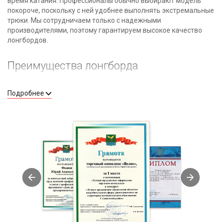
время катания. Профессионалы обычно выбирают модель
покороче, поскольку с ней удобнее выполнять экстремальные
трюки. Мы сотрудничаем только с надежными
производителями, поэтому гарантируем высокое качество
лонгбордов.
Преимущества лонгборда
Катание в любом месте.
Подробнее
Выполнение трюков на бордюрах, спуска с крутой горы.
Комфортная езда на большие расстояния.
Улучшенные амортизационные пружины.
Высокая маневренность.
Польза для здоровья (развитие всех групп мышц,
координации движений).
Огромный выбор: от бюджетных вариантов до
профессиональных моделей.
Как заказать лонгборд у нас
Чтобы купить высокоскоростную роликовую доску,
ознакомьтесь с каталогом и добавьте понравившийся