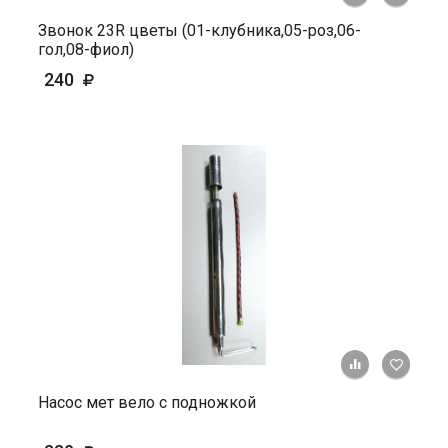
Звонок 23R цветы (01-клубника,05-роз,06-
гол,08-фиол)
240
+ К ср
Насос мет вело с подножкой