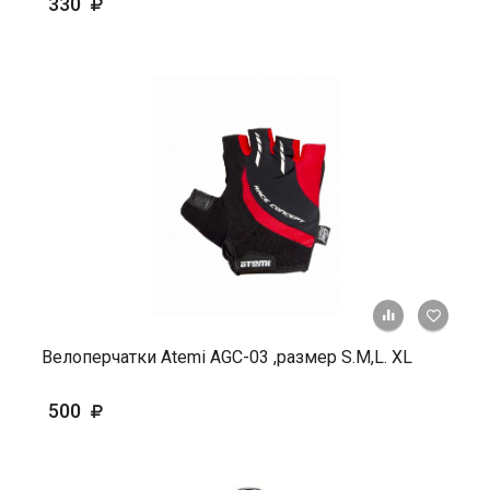
330
+ К ср
Велоперчатки Atemi AGC-03 ,размер S.М,L. ХL
500