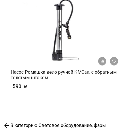
+ К ср
Насос Ромашка вело ручной КМСал. с обратным
толстым штоком
590
В категорию Световое оборудование, фары