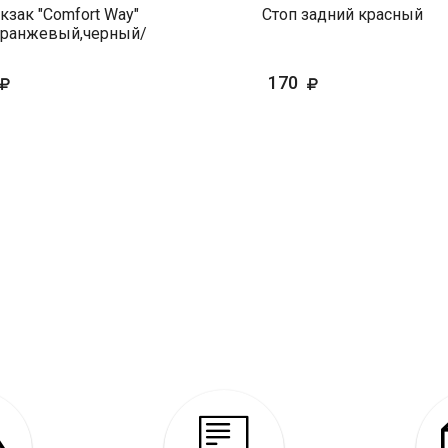
зак "Comfort Way"
Стоп задний красный
оранжевый,черный/
170