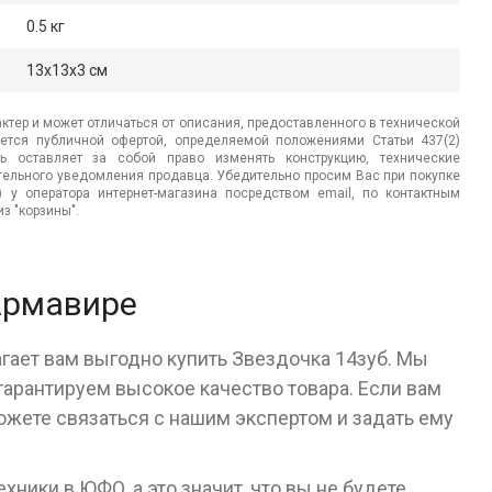
0.5 кг
13x13x3 см
ктер и может отличаться от описания, предоставленного в технической
яется публичной офертой, определяемой положениями Статьи 437(2)
ь оставляет за собой право изменять конструкцию, технические
ительного уведомления продавца. Убедительно просим Вас при покупке
.) у оператора интернет-магазина посредством email, по контактным
з "корзины".
Армавире
гает вам выгодно купить Звездочка 14зуб. Мы
арантируем высокое качество товара. Если вам
ожете связаться с нашим экспертом и задать ему
ники в ЮФО, а это значит, что вы не будете