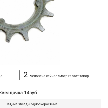
2
ца
человека сейчас смотрят
этот товар
Звездочка 14зуб
Задние звёзды односкоростные