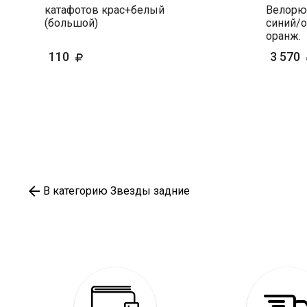
катафотов крас+белый
Велорюк
(большой)
синий/
оранж.
110
3 570
В категорию Звезды задние