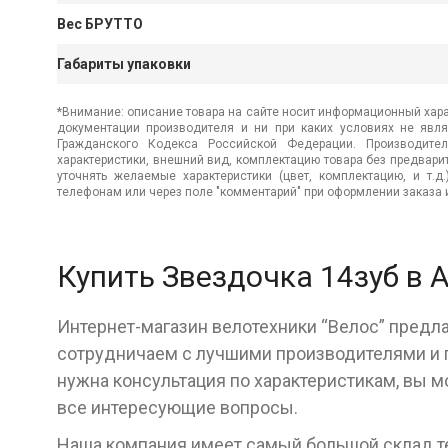
Вес БРУТТО
Габариты упаковки
*Внимание: описание товара на сайте носит информационный хара
документации производителя и ни при каких условиях не явл
Гражданского Кодекса Российской Федерации. Производител
характеристики, внешний вид, комплектацию товара без предвар
уточнять желаемые характеристики (цвет, комплектацию, и т.д
телефонам или через поле "комментарий" при оформлении заказа и
Купить Звездочка 14зуб в 
Интернет-магазин велотехники “Велос” предла
сотрудничаем с лучшими производителями и г
нужна консультация по характеристикам, вы м
все интересующие вопросы.
Наша компания имеет самый большой склад тех