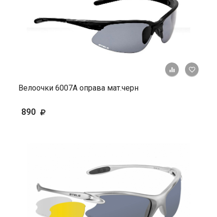
+ К ср
Велоочки 6007А оправа мат.черн
890