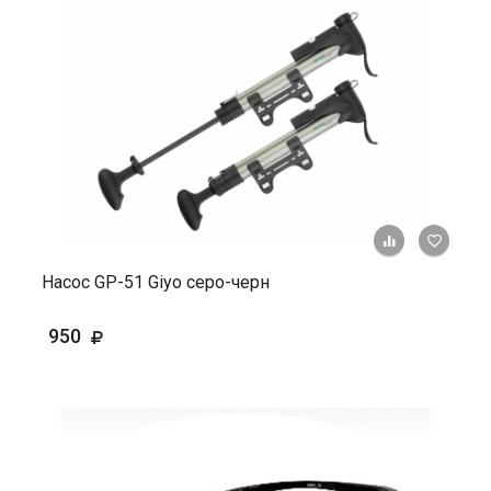
+ К ср
Насос GP-51 Giyo серо-черн
950