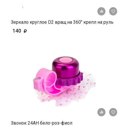
+ К ср
Зеркало круглое D2 вращ.на 360" крепл на руль
140
+ К ср
Звонок 24АН бело-роз-фиол