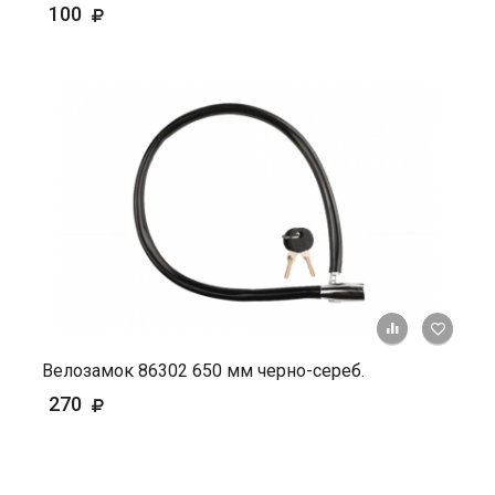
100
+ К ср
Велозамок 86302 650 мм черно-сереб.
270