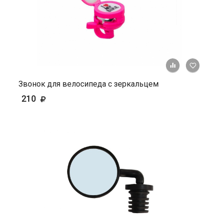
+ К ср
Звонок для велосипеда с зеркальцем
210