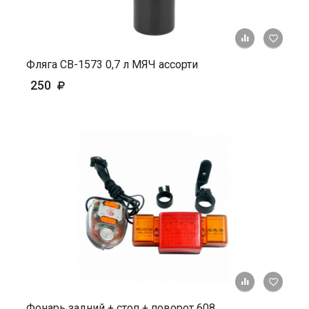
+ К ср
Фляга СВ-1573 0,7 л МЯЧ ассорти
250
+ К ср
Фонарь задний + стоп + поворот 608