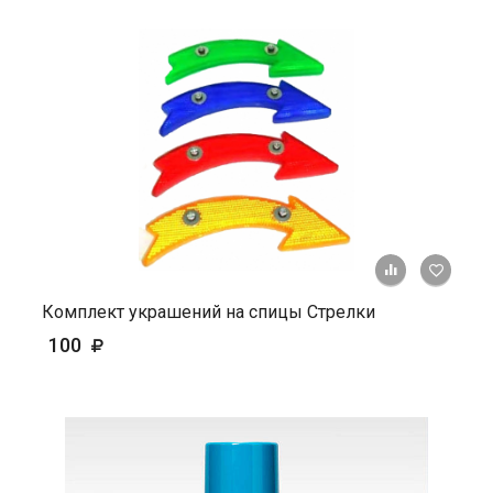
+ К ср
Комплект украшений на спицы Стрелки
100