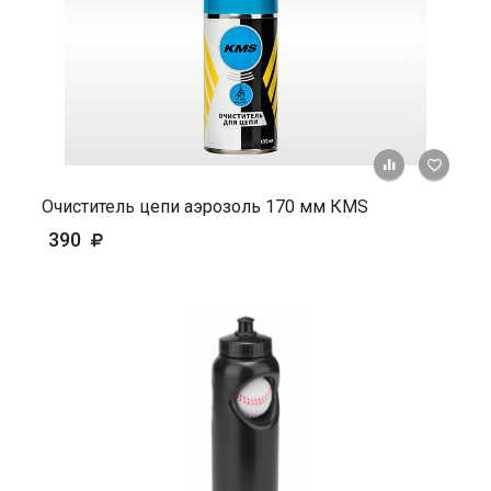
+ К ср
Очиститель цепи аэрозоль 170 мм КМS
390