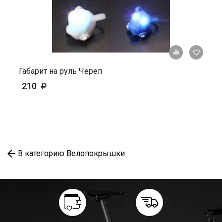
+ К ср
Габарит на руль Череп
210
В категорию Велопокрышки