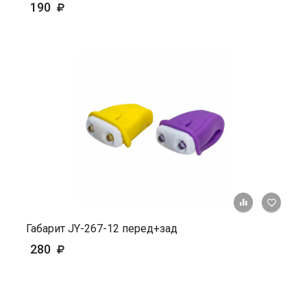
190
+ К ср
Габарит JY-267-12 перед+зад
280