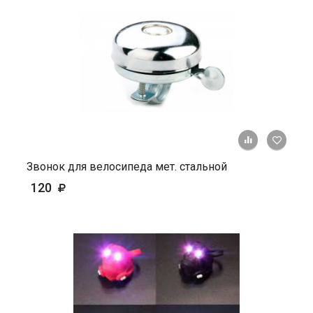
+ К ср
Звонок для велосипеда мет. стальной
120