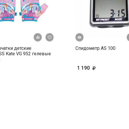
Быстрый просмотр
+ К сравнению
В избранное
чатки детские
Спидометр AS 100
S Kate VG 952 гелевые
и
1 190