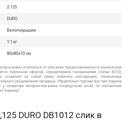
2.125
DURO
Велопокрышки
1.1 кг
80x80x10 см
ктер и может отличаться от описания, предоставленного в технической
яется публичной офертой, определяемой положениями Статьи 437(2)
ь оставляет за собой право изменять конструкцию, технические
ительного уведомления продавца. Убедительно просим Вас при покупке
.) у оператора интернет-магазина посредством email, по контактным
з "корзины".
,125 DURO DB1012 слик в