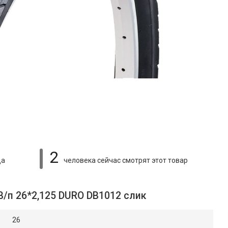
2
ца
человека сейчас смотрят
этот товар
В/п 26*2,125 DURO DB1012 слик
26