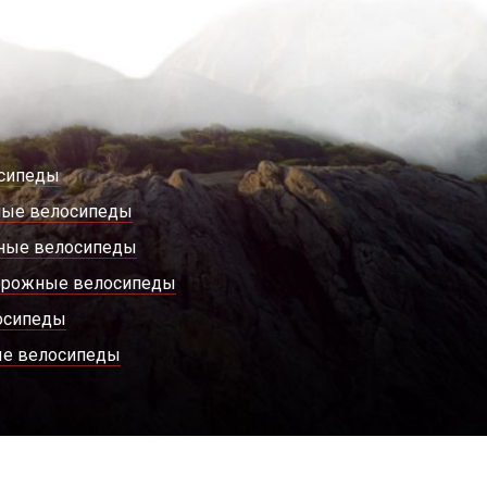
сипеды
ные велосипеды
ные велосипеды
орожные велосипеды
осипеды
е велосипеды
соглашение
Разработка IT-technologies.us