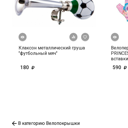
росмотр
Быстрый просмотр
+ К сравнению
В избранное
Клаксон металлический груша
Велопер
"футбольный мяч"
PRINCES
вставк
180
590
В категорию Велопокрышки