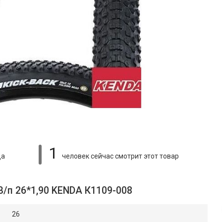
1
ца
человек сейчас смотрит
этот товар
В/п 26*1,90 KENDA К1109-008
26