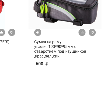
Быстрый просмотр
+ К сравнению
В избранное
+ К сравне
В и
PERT,
Сумка на раму
увелич.190*90*95мм.с
отверстием под наушников
,крас.,зел.,син.
600