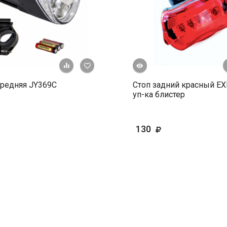
Быстрый просмотр
+ К сравнению
В избранное
редняя JY369C
Стоп задний красный EX
уп-ка блистер
130