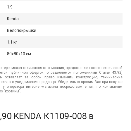
1.9
Kenda
Велопокрышки
1.1 кг
80x80x10 см
ктер и может отличаться от описания, предоставленного в технической
яется публичной офертой, определяемой положениями Статьи 437(2)
ь оставляет за собой право изменять конструкцию, технические
ительного уведомления продавца. Убедительно просим Вас при покупке
.) у оператора интернет-магазина посредством email, по контактным
з "корзины".
,90 KENDA К1109-008 в