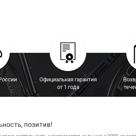
России
Официальная гарантия
Возв
от 1 года
тече
ьность, позитив!