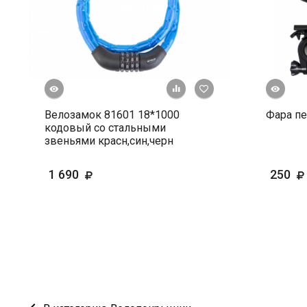
росмотр
Быстрый просмотр
+ К сравнению
В избранное
Велозамок 81601 18*1000
Фара пе
кодовый со стальными
звеньями красн,син,черн
1 690
250