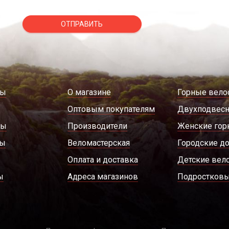
ОТПРАВИТЬ
ды
О магазине
Горные вело
Оптовым покупателям
Двухподвес
ры
Производители
Женские гор
ды
Веломастерская
Городские д
Оплата и доставка
Детские вел
ы
Адреса магазинов
Подростковы