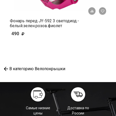
+ К ср
Фонарь перед JY-592 3 светодиод.-
белый.зелен.розов.фиолет
490
В категорию Велопокрышки
Самые низкие
Доставка по
цены
России