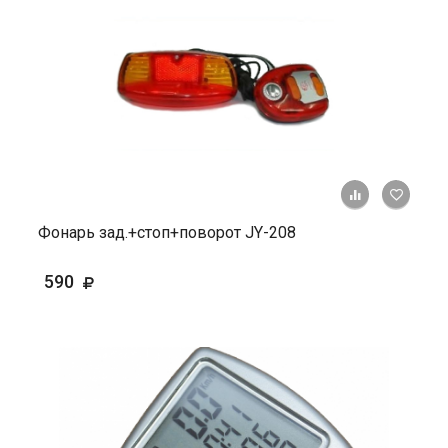
+ К ср
Фонарь зад.+стоп+поворот JY-208
590