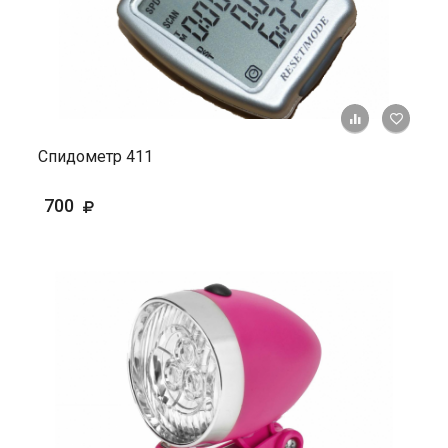
+ К ср
Спидометр 411
700