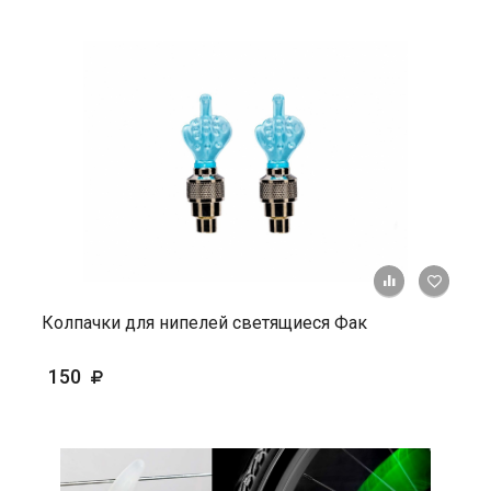
+ К ср
Колпачки для нипелей светящиеся Фак
150