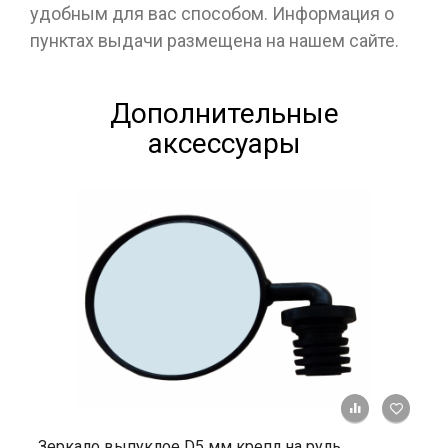
удобным для вас способом. Информация о
пунктах выдачи размещена на нашем сайте.
Дополнительные
аксессуары
+ К ср
Зеркало выпуклое D5 мм крепл на руль