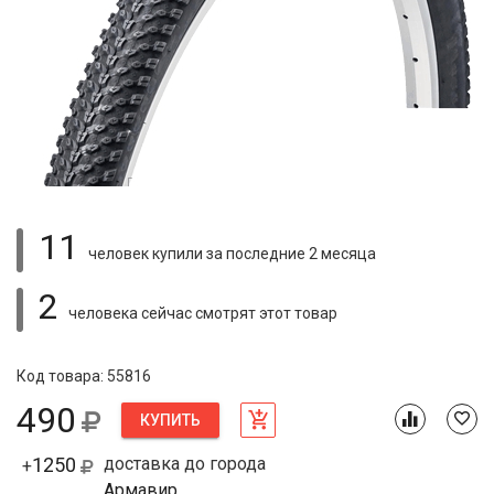
11
человек купили
за последние 2 месяца
2
человека сейчас смотрят
этот товар
Код товара: 55816
490
КУПИТЬ
1250
доставка до города
+
Армавир