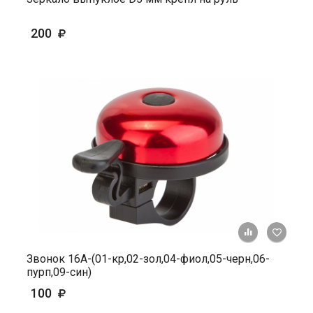
200
+ К ср
Звонок 16А-(01-кр,02-зол,04-фиол,05-черн,06-
пурп,09-син)
100