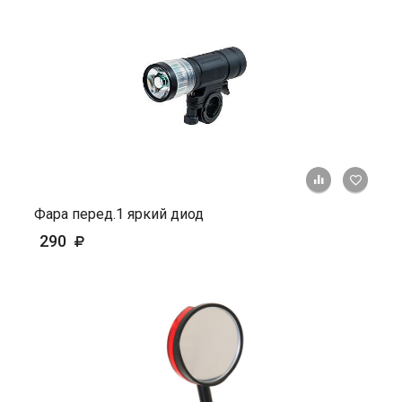
+ К ср
Фара перед.1 яркий диод
290