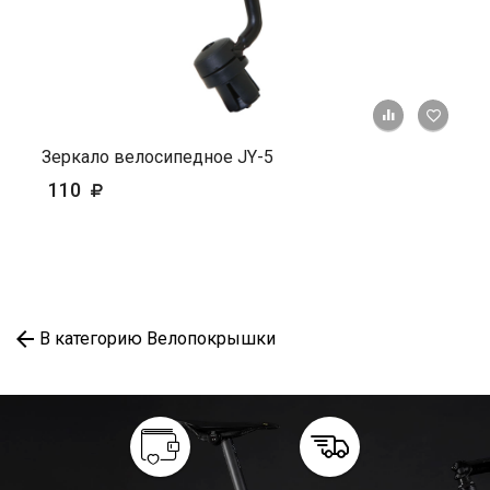
+ К ср
Зеркало велосипедное JY-5
110
В категорию Велопокрышки