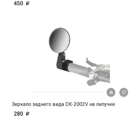
450
+ К ср
Зеркало заднего вида DX-2002V на липучке
280