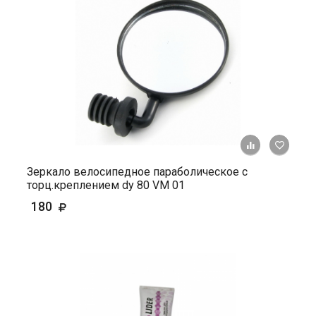
+ К ср
Зеркало велосипедное параболическое с
торц.креплением dy 80 VM 01
180