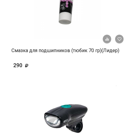
+ К ср
Смазка для подшипников (тюбик 70 гр)(Лидер)
290