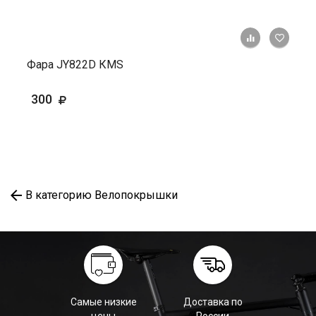
+ К ср
Фара JY822D КМS
300
В категорию Велопокрышки
Самые низкие
Доставка по