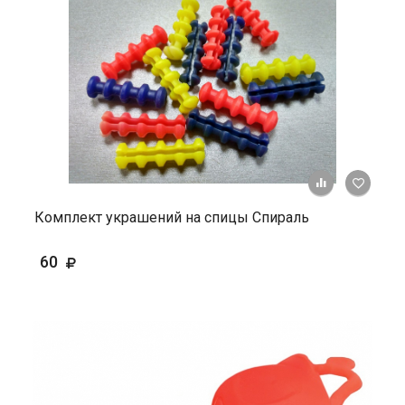
+ К ср
Комплект украшений на спицы Спираль
60