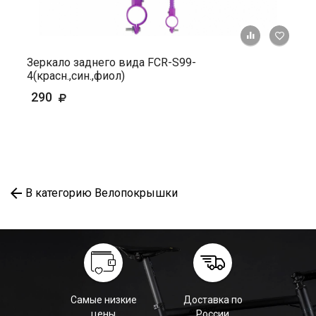
+ К ср
Зеркало заднего вида FCR-S99-
4(красн.,син.,фиол)
290
В категорию Велопокрышки
Самые низкие
Доставка по
цены
России