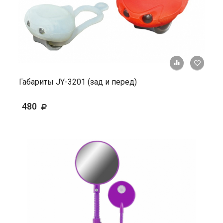
+ К ср
Габариты JY-3201 (зад и перед)
480