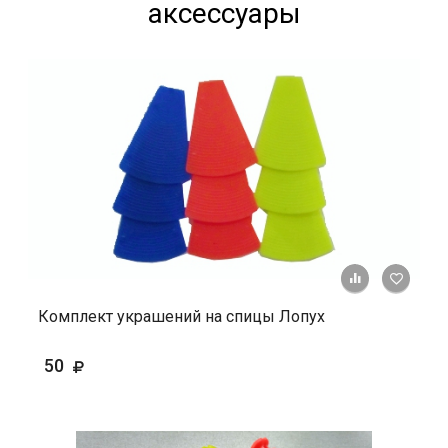
аксессуары
+ К ср
Комплект украшений на спицы Лопух
50