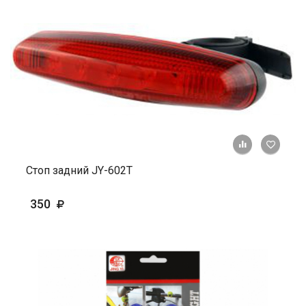
+ К ср
Стоп задний JY-602Т
350