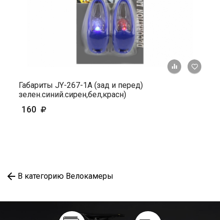
+ К ср
Габариты JY-267-1A (зад и перед)
зелен.синий.сирен,бел,красн)
160
В категорию Велокамеры