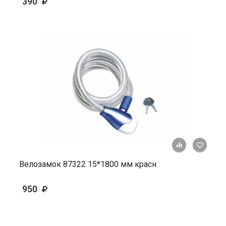
390
+ К ср
Велозамок 87322 15*1800 мм красн
950