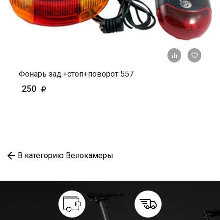
+ К ср
Фонарь зад.+стоп+поворот 557
250
В категорию Велокамеры