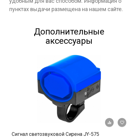
удобным для вас способом. Информация о
пунктах выдачи размещена на нашем сайте.
Дополнительные
аксессуары
+ К ср
Сигнал светозвуковой Сирена JY-575