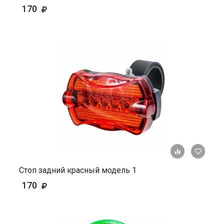
170
+ К ср
Стоп задний красный модель 1
170