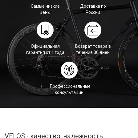
Самые низкие
Доставка по
цены
России
Официальная
Возврат товара в
гарантия от 1 года
течение 30 дней
Профессиональные
консультации
VELOS - качество, надежность,