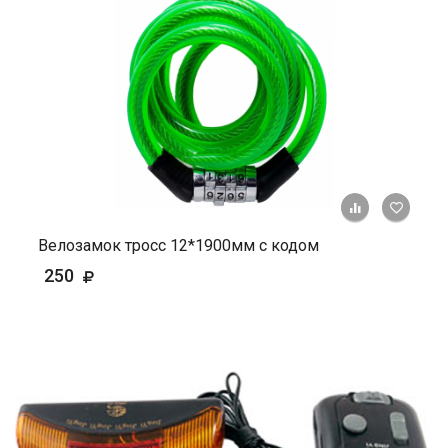
+ К ср
Велозамок тросс 12*1900мм с кодом
250