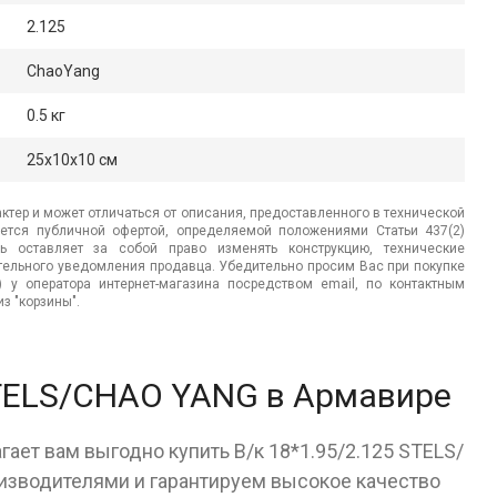
2.125
ChaoYang
0.5 кг
25x10x10 см
ктер и может отличаться от описания, предоставленного в технической
яется публичной офертой, определяемой положениями Статьи 437(2)
ь оставляет за собой право изменять конструкцию, технические
ительного уведомления продавца. Убедительно просим Вас при покупке
.) у оператора интернет-магазина посредством email, по контактным
з "корзины".
 STELS/СHAO YANG в Армавире
гает вам выгодно купить В/к 18*1.95/2.125 STELS/
зводителями и гарантируем высокое качество