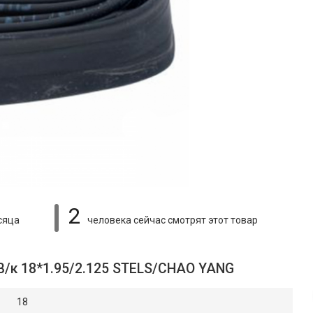
2
сяца
человека сейчас смотрят
этот товар
В/к 18*1.95/2.125 STELS/СHAO YANG
18