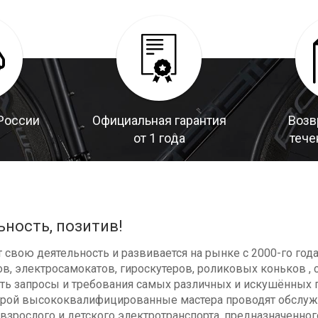
России
Официальная гарантия
Возв
от 1 года
тече
ьность, позитив!
свою деятельность и развивается на рынке с 2000-го год
в, электросамокатов, гироскутеров, роликовых коньков , с
ь запросы и требования самых различных и искушённых п
оторой высококвалифицированные мастера проводят обсл
взрослого и детского электротранспорта, предназначенног