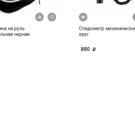
Быстрый просмотр
+ К сравнению
В избранное
ка на руль
Спидометр механически
льная черная
круг
880