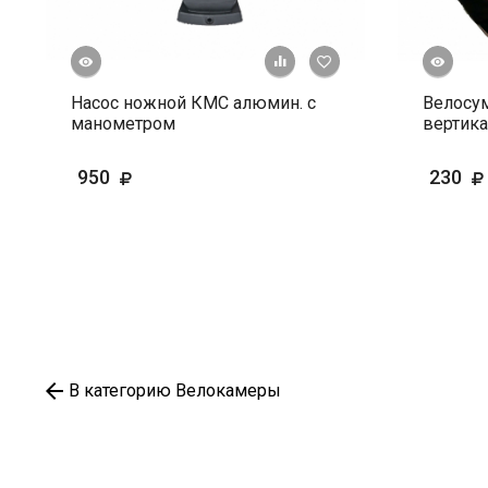
росмотр
Быстрый просмотр
+ К сравнению
В избранное
Насос ножной КМС алюмин. с
Велосум
манометром
вертика
950
230
В категорию Велокамеры