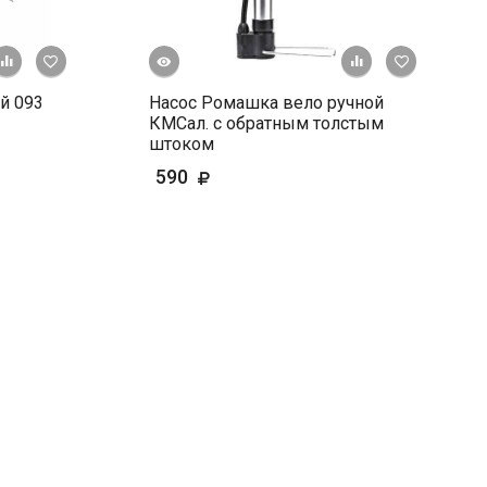
Быстрый просмотр
+ К сравнению
В избранное
+ К сравне
В и
й 093
Насос Ромашка вело ручной
КМСал. с обратным толстым
штоком
590