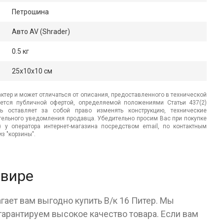
Петрошина
Авто AV (Shrader)
0.5 кг
25x10x10 см
ктер и может отличаться от описания, предоставленного в технической
яется публичной офертой, определяемой положениями Статьи 437(2)
ь оставляет за собой право изменять конструкцию, технические
ительного уведомления продавца. Убедительно просим Вас при покупке
.) у оператора интернет-магазина посредством email, по контактным
з "корзины".
авире
гает вам выгодно купить В/к 16 Питер. Мы
арантируем высокое качество товара. Если вам