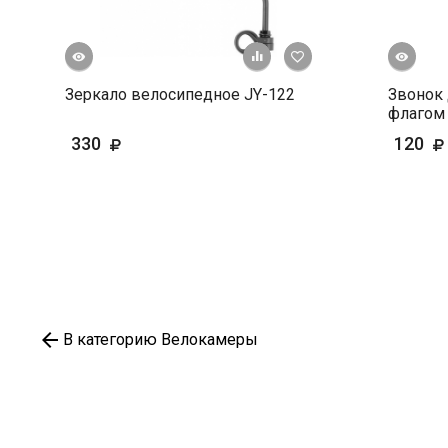
росмотр
Быстрый просмотр
+ К сравнению
В избранное
Зеркало велосипедное JY-122
Звонок 
флагом 
330
120
В категорию Велокамеры