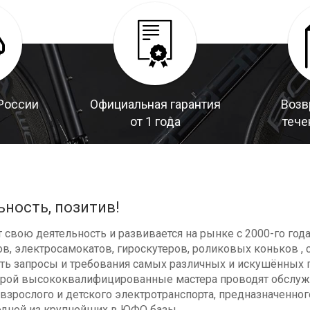
России
Официальная гарантия
Возв
от 1 года
тече
ьность, позитив!
свою деятельность и развивается на рынке с 2000-го год
в, электросамокатов, гироскутеров, роликовых коньков , с
ь запросы и требования самых различных и искушённых п
оторой высококвалифицированные мастера проводят обсл
взрослого и детского электротранспорта, предназначенног
одной из крупнейших в ЮФО базы.