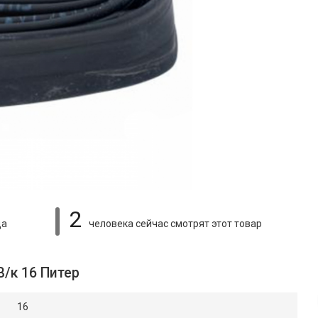
2
ца
человека сейчас смотрят
этот товар
В/к 16 Питер
16