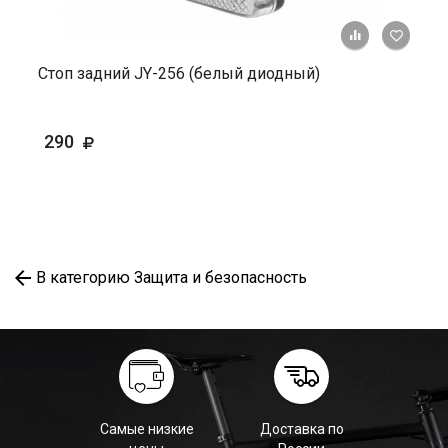
+ К ср
Стоп задний JY-256 (белый диодный)
290
В категорию Защита и безопасность
Самые низкие
Доставка по