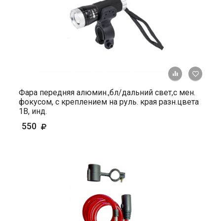
+ К ср
Фара передняя алюмин.,бл/дальний свет,с мен.
фокусом, с креплением на руль. края разн.цвета
1В, инд.
550