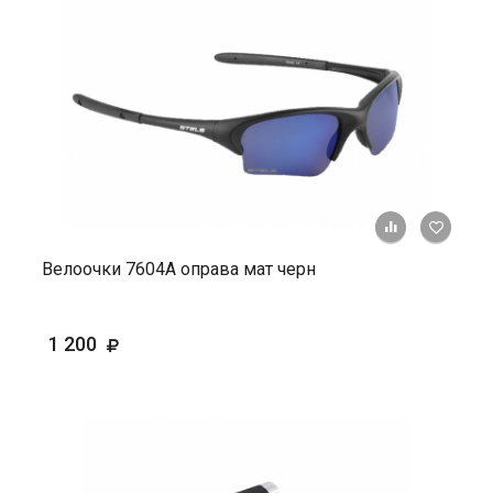
+ К ср
Велоочки 7604А оправа мат черн
1 200