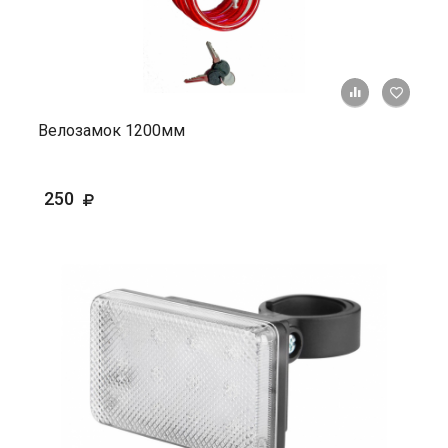
+ К ср
Велозамок 1200мм
250