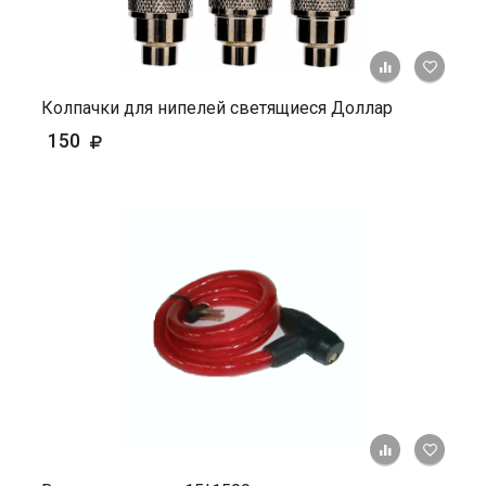
+ К ср
Колпачки для нипелей светящиеся Доллар
150
+ К ср