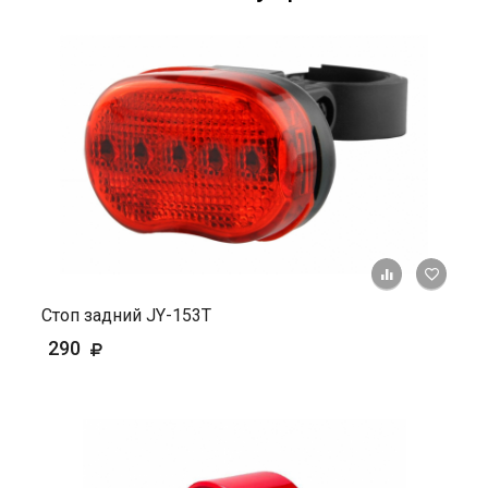
+ К ср
Стоп задний JY-153T
290