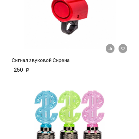
+ К ср
Сигнал звуковой Сирена
250