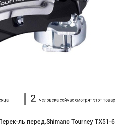
2
сяца
человека сейчас смотрят
этот товар
Перек-ль перед.Shimano Tourney TX51-6