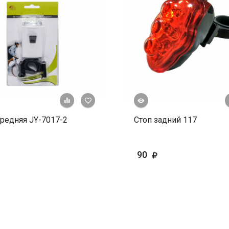
Быстрый просмотр
+ К сравнению
В избранное
редняя JY-7017-2
Стоп задний 117
90