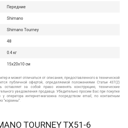
Передние
Shimano
Shimano Tourney
48
0.4 кг
15x20x10 см
ктер и может отличаться от описания, предоставленного в технической
яется публичной офертой, определяемой положениями Статьи 437(2)
ь оставляет за собой право изменять конструкцию, технические
ительного уведомления продавца. Убедительно просим Вас при покупке
.) у оператора интернет-магазина посредством email, по контактным
з "корзины".
IMANO TOURNEY TX51-6