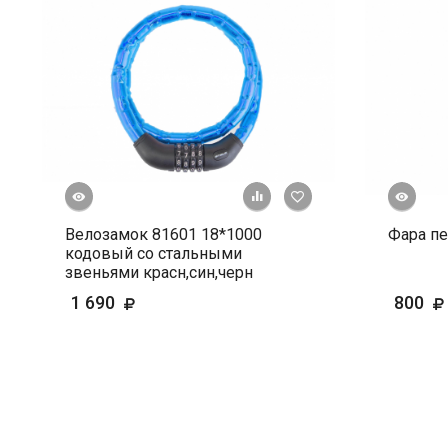
росмотр
Быстрый просмотр
+ К сравнению
В избранное
Велозамок 81601 18*1000
Фара пе
кодовый со стальными
звеньями красн,син,черн
1 690
800