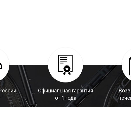
России
Официальная гарантия
Возв
от 1 года
тече