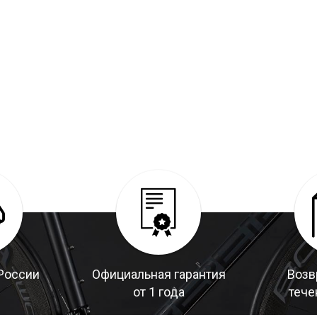
России
Официальная гарантия
Возв
от 1 года
тече