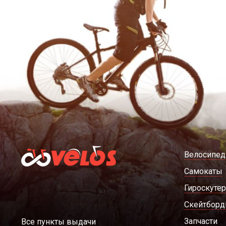
Велосипе
Самокаты
Гироскуте
Скейтбор
Запчасти
Все пункты выдачи