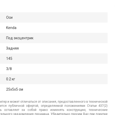
Оси
Kenda
Под эксцентрик
Задняя
145
3/8
0.2 кг
25x5x5 см
ктер и может отличаться от описания, предоставленного в технической
яется публичной офертой, определяемой положениями Статьи 437(2)
ь оставляет за собой право изменять конструкцию, технические
ительного уведомления продавца. Убедительно просим Вас при покупке