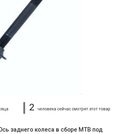
2
сяца
человека сейчас смотрят
этот товар
Ось заднего колеса в сборе МТВ под