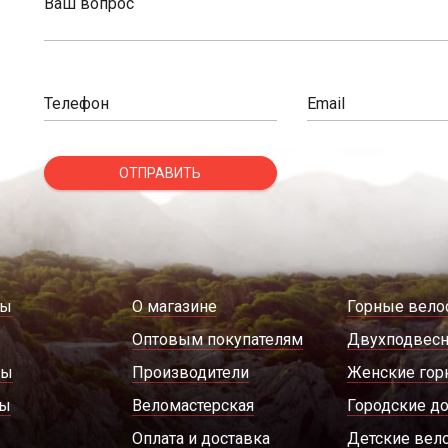
Ваш вопрос
Телефон
Email
ОТПРАВИТЬ
ды
О магазине
Горные вело
Оптовым покупателям
Двухподвес
ры
Производители
Женские гор
ды
Веломастерская
Городские д
Оплата и доставка
Детские вел