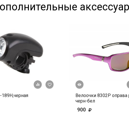
ополнительные аксессуа
Быстрый просмотр
+ К сравнению
В избранное
-189Н,черная
Велоочки 8302Р оправа 
черн-бел
900