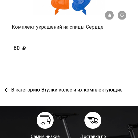
+ К ср
Комплект украшений на спицы Сердце
60
В категорию Втулки колес и их комплектующие
Самые низкие
Доставка по