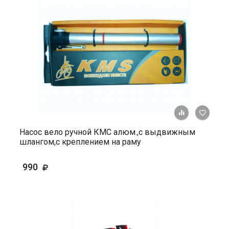
+ К ср
Насос вело ручной КМС алюм.,с выдвижным
шлангом,с креплением на раму
990