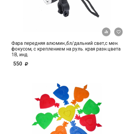
+ К ср
Фара передняя алюмин.,бл/дальний свет,с мен.
фокусом, с креплением на руль. края разн.цвета
1В, инд.
550