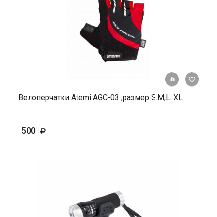
+ К ср
Велоперчатки Atemi AGC-03 ,размер S.М,L. ХL
500