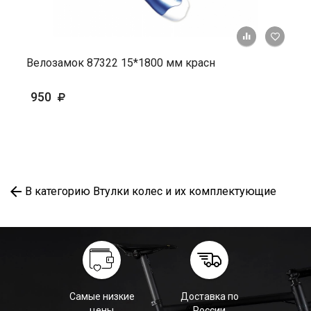
+ К ср
Велозамок 87322 15*1800 мм красн
950
В категорию Втулки колес и их комплектующие
Самые низкие
Доставка по
цены
России