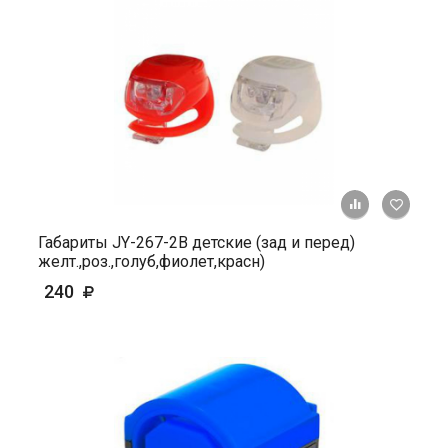
+ К ср
Габариты JY-267-2В детские (зад и перед)
желт.,роз.,голуб,фиолет,красн)
240