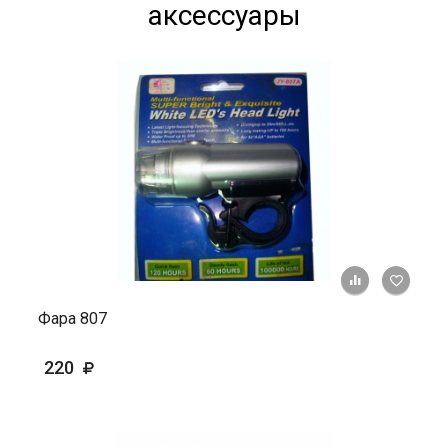
аксессуары
+ К ср
Фара 807
220