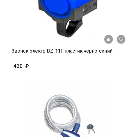
+ К ср
Звонок электр DZ-11F пластик черно-синий
430