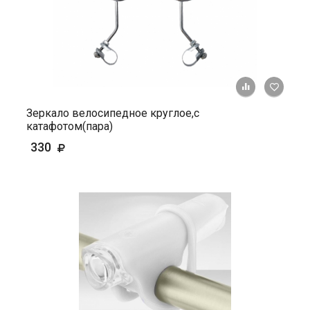
+ К ср
Зеркало велосипедное круглое,с
катафотом(пара)
330