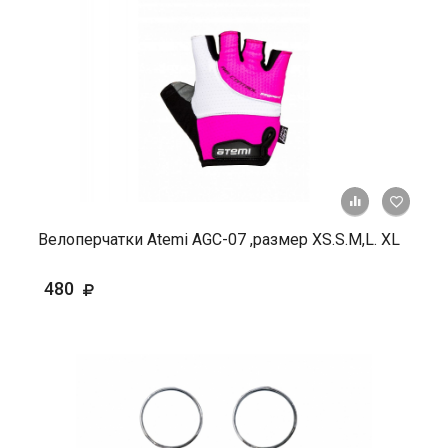
+ К ср
Велоперчатки Atemi AGC-07 ,размер XS.S.М,L. ХL
480