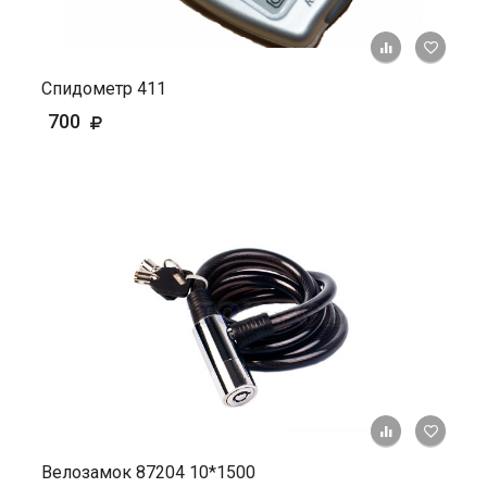
+ К ср
Спидометр 411
700
+ К ср
Велозамок 87204 10*1500