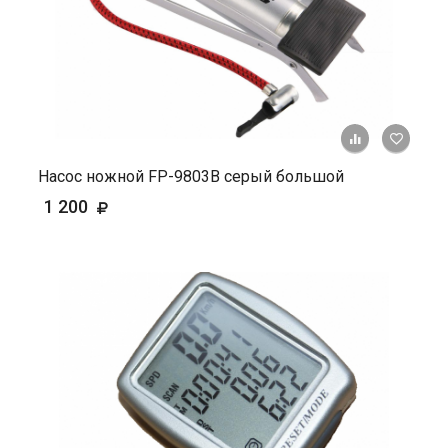
+ К ср
Насос ножной FP-9803B серый большой
1 200