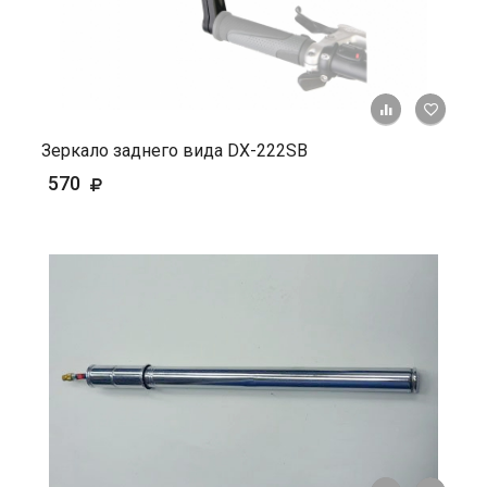
+ К ср
Зеркало заднего вида DX-222SB
570