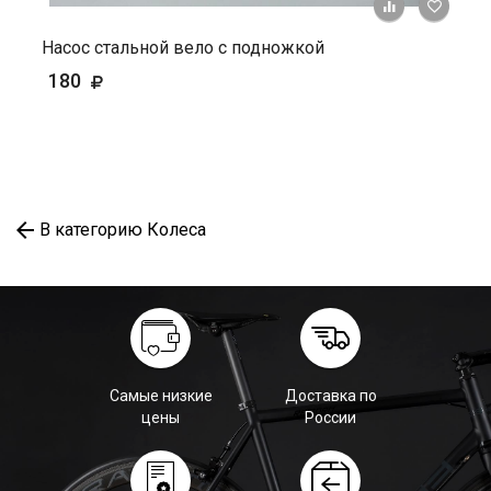
+ К ср
Насос стальной вело с подножкой
180
В категорию Колеса
Самые низкие
Доставка по
цены
России