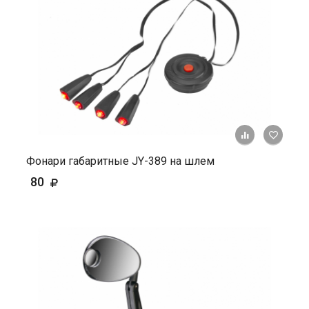
+ К ср
Фонари габаритные JY-389 на шлем
80