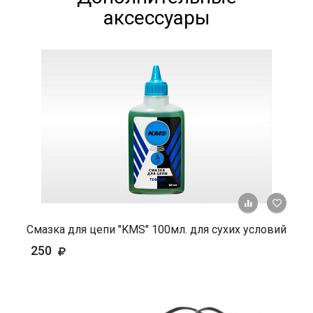
аксессуары
+ К ср
Смазка для цепи "KMS" 100мл. для сухих условий
250