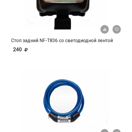
+ К ср
Стоп задний NF-T836 cо светодиодной лентой
240