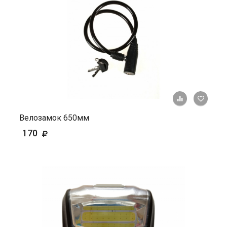
+ К ср
Велозамок 650мм
170