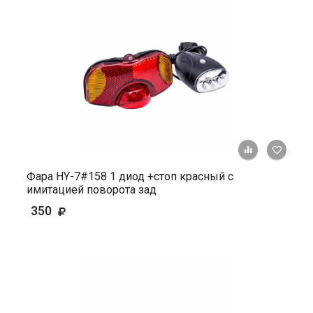
+ К ср
Фара HY-7#158 1 диод +стоп красный c
имитацией поворота зад
350