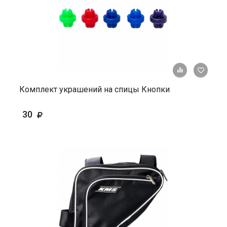
+ К ср
Комплект украшений на спицы Кнопки
30