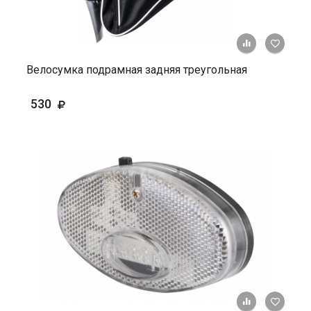
+ К ср
Велосумка подрамная задняя треугольная
530
+ К ср