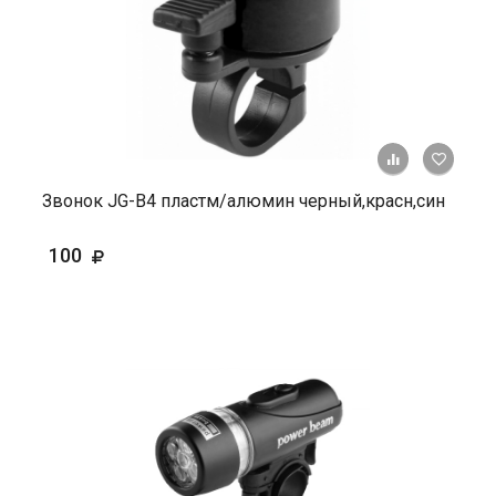
+ К ср
Звонок JG-B4 пластм/алюмин черный,красн,син
100