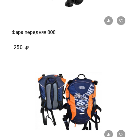
+ К ср
Фара передняя 808
250
+ К ср