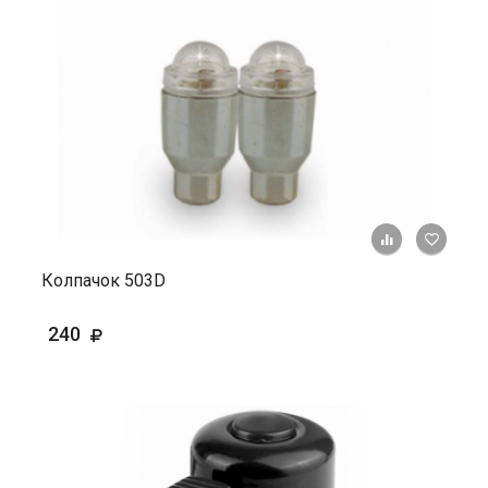
+ К ср
Колпачок 503D
240