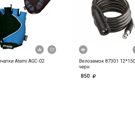
Быстрый просмотр
+ К сравнению
В избранное
чатки Atemi AGC-02
Велозамок 87301 12*15
черн
850