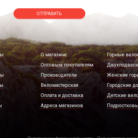
ОТПРАВИТЬ
ды
О магазине
Горные вело
Оптовым покупателям
Двухподвес
ры
Производители
Женские гор
ды
Веломастерская
Городские д
Оплата и доставка
Детские вел
ы
Адреса магазинов
Подростковы