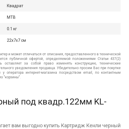
Квадрат
MTB
0.1 кг
22x7x7 см
ктер и может отличаться от описания, предоставленного в технической
яется публичной офертой, определяемой положениями Статьи 437(2)
ь оставляет за собой право изменять конструкцию, технические
ительного уведомления продавца. Убедительно просим Вас при покупке
.) у оператора интернет-магазина посредством email, по контактным
з "корзины".
рный под квадр.122мм KL-
агает вам выгодно купить Картридж Кенли черный