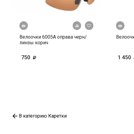
росмотр
Быстрый просмотр
+ К сравнению
В избранное
Велоочки 6005А оправа черн/
Велоочк
линзы корич
750
1 450
В категорию Каретки