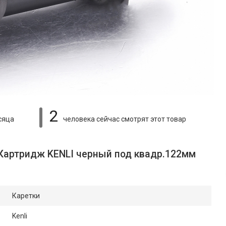
2
сяца
человека сейчас смотрят
этот товар
 Картридж KENLI черный под квадр.122мм
Каретки
Kenli