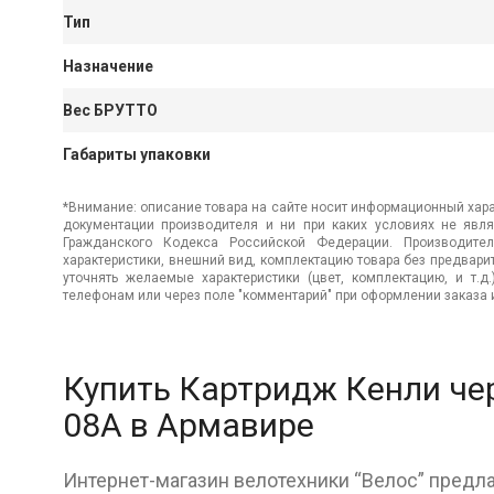
Тип
Назначение
Вес БРУТТО
Габариты упаковки
*Внимание: описание товара на сайте носит информационный хара
документации производителя и ни при каких условиях не явл
Гражданского Кодекса Российской Федерации. Производител
характеристики, внешний вид, комплектацию товара без предвар
уточнять желаемые характеристики (цвет, комплектацию, и т.д
телефонам или через поле "комментарий" при оформлении заказа и
Купить Картридж Кенли че
08A в Армавире
Интернет-магазин велотехники “Велос” предл