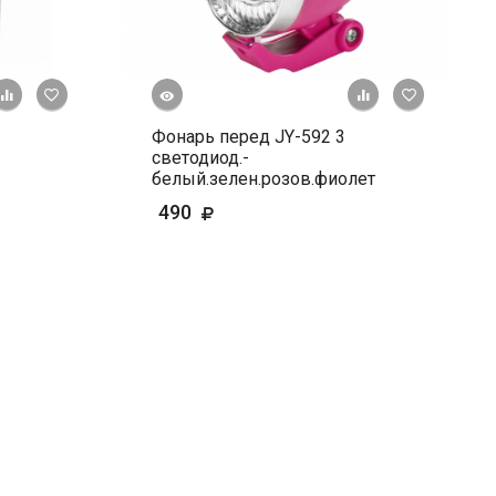
Быстрый просмотр
+ К сравнению
В избранное
+ К сравне
В и
Фонарь перед JY-592 3
светодиод.-
белый.зелен.розов.фиолет
490