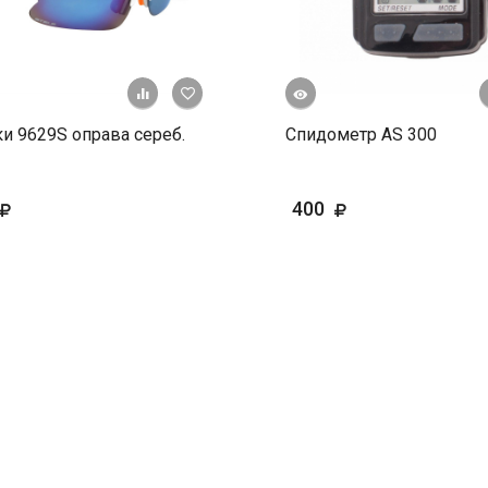
Быстрый просмотр
+ К сравнению
В избранное
и 9629S оправа сереб.
Спидометр AS 300
400