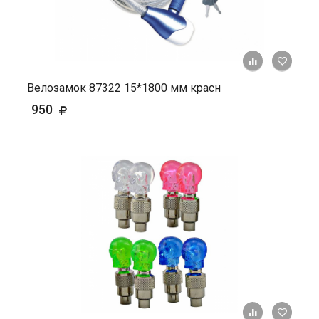
+ К ср
Велозамок 87322 15*1800 мм красн
950
+ К ср