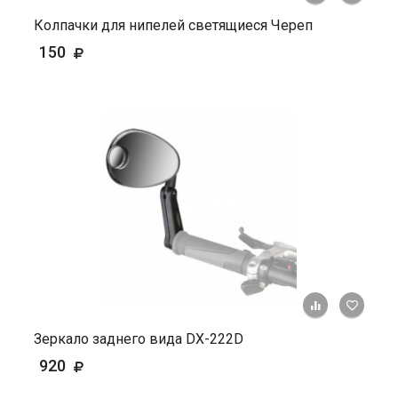
Колпачки для нипелей светящиеся Череп
150
+ К ср
Зеркало заднего вида DX-222D
920