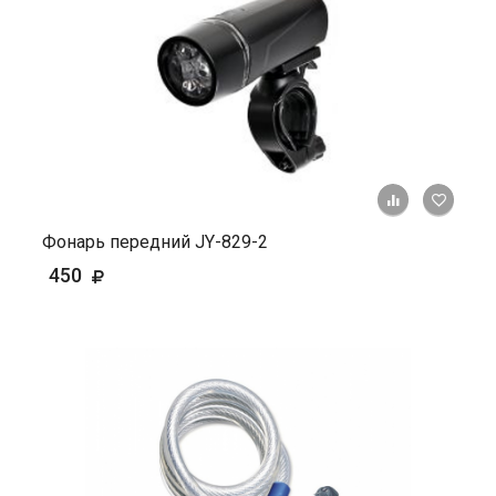
+ К ср
Фонарь передний JY-829-2
450