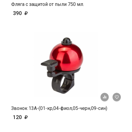
Фляга с защитой от пыли 750 мл.
390
+ К ср
Звонок 13А-(01-кр,04-фиол,05-черн,09-син)
120