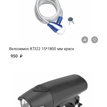
+ К ср
Велозамок 87322 15*1800 мм красн
950