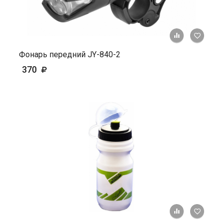
+ К ср
Фонарь передний JY-840-2
370
+ К ср