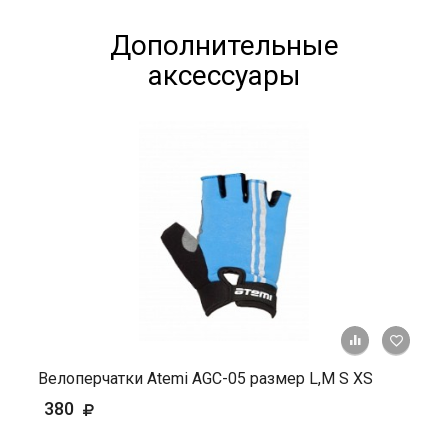
Дополнительные
аксессуары
+ К ср
Велоперчатки Atemi AGC-05 размер L,М S XS
380