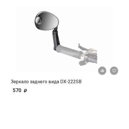
+ К ср
Зеркало заднего вида DX-222SB
570