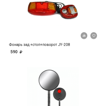
+ К ср
Фонарь зад.+стоп+поворот JY-208
590