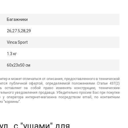
Багажники
26,27.5,28,29
Vinca Sport
1.3 кг
60x23x50 см
ктер и может отличаться от описания, предоставленного в технической
яется публичной офертой, определяемой положениями Статьи 437(2)
ь оставляет за собой право изменять конструкцию, технические
ительного уведомления продавца. Убедительно просим Вас при покупке
.) у оператора интернет-магазина посредством email, по контактным
з "корзины".
л., с "ушами" для