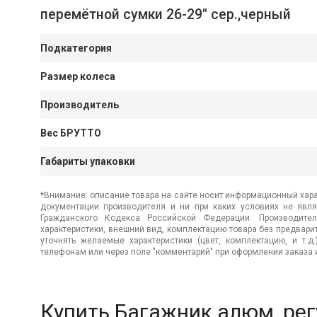
перемётной сумки 26-29" сер.,черный
Подкатегория
Размер колеса
Производитель
Вес БРУТТО
Габариты упаковки
*Внимание: описание товара на сайте носит информационный хара
документации производителя и ни при каких условиях не явл
Гражданского Кодекса Российской Федерации. Производител
характеристики, внешний вид, комплектацию товара без предвар
уточнять желаемые характеристики (цвет, комплектацию, и т.д
телефонам или через поле "комментарий" при оформлении заказа и
Купить Багажник алюм.,регу