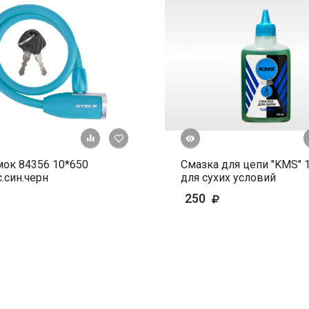
Быстрый просмотр
+ К сравнению
В избранное
ок 84356 10*650
Смазка для цепи "KMS" 
с.син.черн
для сухих условий
250