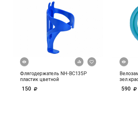
росмотр
Быстрый просмотр
+ К сравнению
В избранное
Флягодержатель NH-ВС135Р
Велозам
пластик цветной
зел.кра
150
590