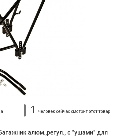
1
ца
человек сейчас смотрит
этот товар
Багажник алюм.,регул., с "ушами" для