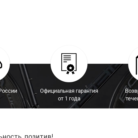
России
Официальная гарантия
Возв
от 1 года
тече
ьность, позитив!