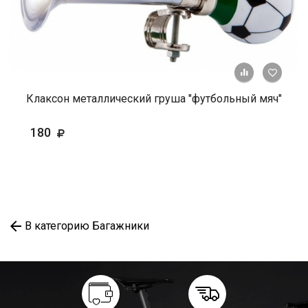
+ К ср
Клаксон металлический груша "футбольный мяч"
180
В категорию Багажники