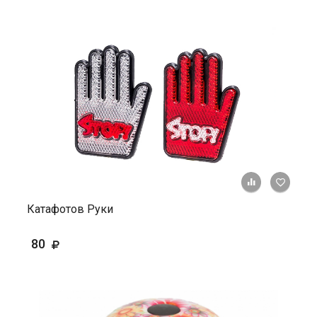
+ К ср
Катафотов Руки
80