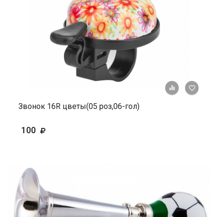
+ К ср
Звонок 16R цветы(05 роз,06-гол)
100