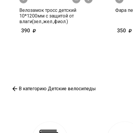
Велозамок тросс детский
Фара пе
10*1200мм c защитой от
влаги(зел.,жел.,фиол.)
390
350
В категорию Детские велосипеды