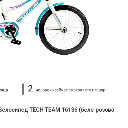
2
сяца
человека сейчас смотрят
этот товар
 Велосипед TECH TEAM 16136 (бело-розово-