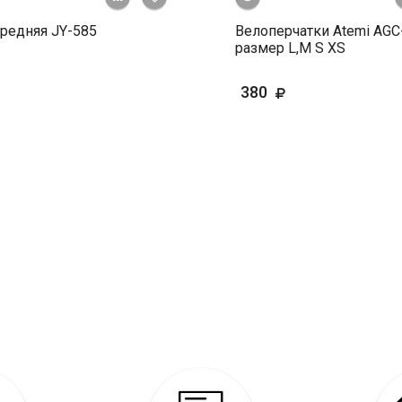
редняя JY-585
Велоперчатки Atemi AGC
размер L,М S XS
380