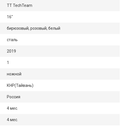
TT TechTeam
16"
бирюзовый, розовый, белый
сталь
2019
1
ножной
КНР(Тайвань)
Россия
4 мес.
4 мес.