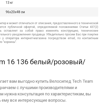
13 кг
96x20x48 см
ктер и может отличаться от описания, предоставленного в технической
яется публичной офертой, определяемой положениями Статьи 437(2)
ь оставляет за собой право изменять конструкцию, технические
ительного уведомления продавца. Убедительно просим Вас при покупке
.) у оператора интернет-магазина посредством email, по контактным
з "корзины".
am 16 136 белый/розовый/
агает вам выгодно купить Велосипед Tech Team
дничаем с лучшими производителями и
ам нужна консультация по характеристикам, вы
ь ему все интересующие вопросы.