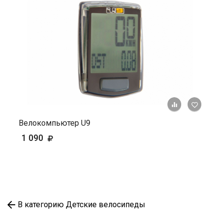
+ К ср
Велокомпьютер U9
1 090
В категорию Детские велосипеды