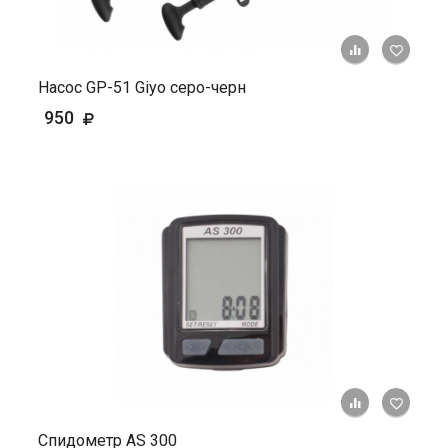
+ К ср
Насос GP-51 Giyo серо-черн
950
+ К ср
Спидометр AS 300