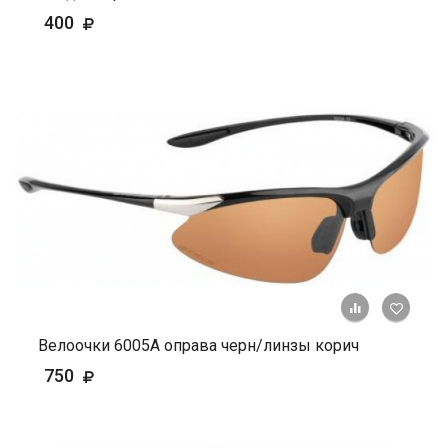
400
+ К ср
Велоочки 6005А оправа черн/линзы корич
750