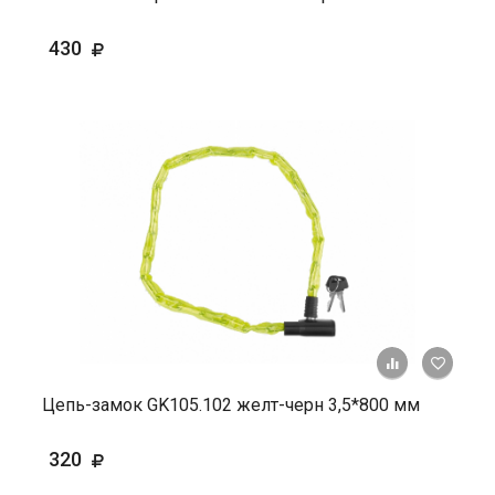
430
+ К ср
Цепь-замок GK105.102 желт-черн 3,5*800 мм
320