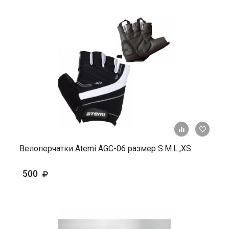
+ К ср
Велоперчатки Atemi AGC-06 размер S.M.L.,ХS
500