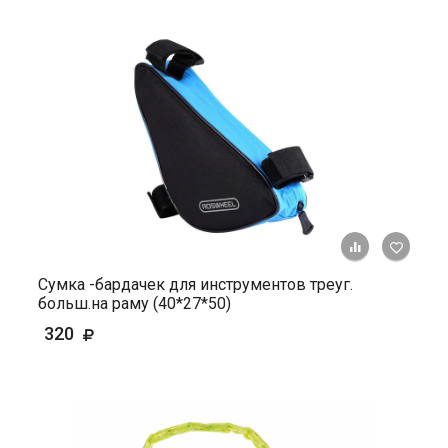
+ К ср
Сумка -бардачек для инструментов треуг.
больш.на раму (40*27*50)
320