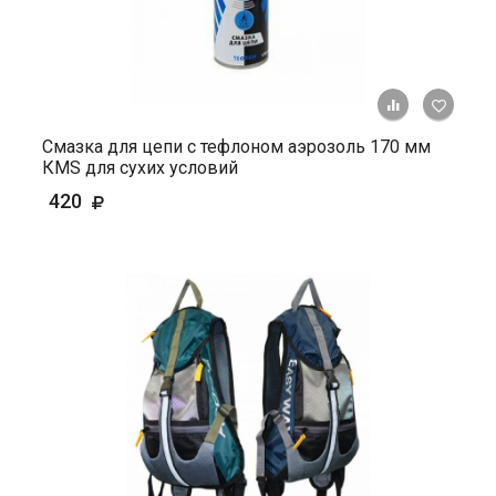
+ К ср
Смазка для цепи с тефлоном аэрозоль 170 мм
КМS для сухих условий
420