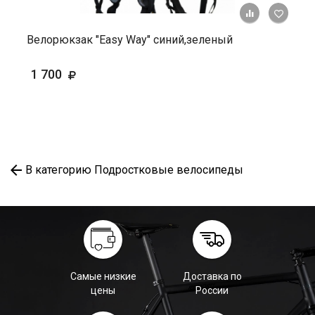
+ К ср
Велорюкзак "Easy Way" синий,зеленый
1 700
В категорию Подростковые велосипеды
Самые низкие
Доставка по
цены
России