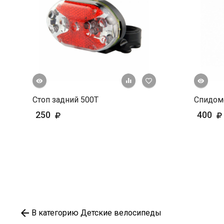
росмотр
Быстрый просмотр
+ К сравнению
В избранное
Стоп задний 500Т
Спидом
250
400
В категорию Детские велосипеды