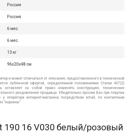
Россия
Россия
6 мес.
6 мес.
13 кг
96x20x48 см
ктер и может отличаться от описания, предоставленного в технической
яется публичной офертой, определяемой положениями Статьи 437(2)
ь оставляет за собой право изменять конструкцию, технические
ительного уведомления продавца. Убедительно просим Вас при покупке
.) у оператора интернет-магазина посредством email, по контактным
з "корзины".
ot 190 16 V030 белый/розовый