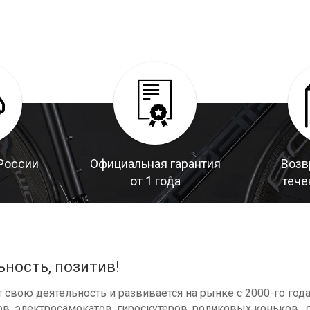
России
Официальная гарантия
Возв
от 1 года
тече
ьность, позитив!
свою деятельность и развивается на рынке с 2000-го год
в, электросамокатов, гироскутеров, роликовых коньков , с