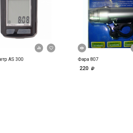
Быстрый просмотр
+ К сравнению
В избранное
етр AS 300
Фара 807
220