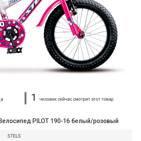
1
ца
человек сейчас смотрит
этот товар
 Велосипед PILOT 190-16 белый/розовый
STELS