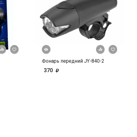
Быстрый просмотр
+ К сравнению
В избранное
+ К сравне
В и
Фонарь передний JY-840-2
370