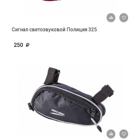
+ К ср
Сигнал светозвуковой Полиция 325
250
+ К ср