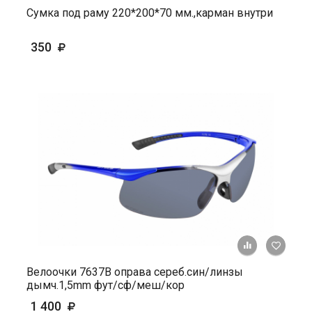
Сумка под раму 220*200*70 мм.,карман внутри
350
+ К ср
Велоочки 7637В оправа сереб.син/линзы
дымч.1,5mm фут/сф/меш/кор
1 400