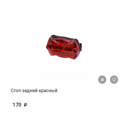
+ К ср
Стоп задний красный
170